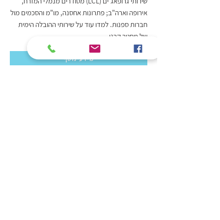
שירותי גרופאג'ים (LCL) מסודרים מנמלי המזרח,
אירופה וארה"ב; פתרונות אחסנה, מו"מ והסכמים מול
חברות ספנות. למדו עוד על שירותי ההובלה הימית
של מסטר קרגו.
מידע נוסף
מעוניינים לקבל הצעת מחיר? לברר על שירות?
ליצור קשר לגבי שירות קיים?
אנחנו כאן לכל פנייה.
ניתן
להתקשר לטלפון מספר
073-7108600
או
למלא
את הטופס הבא: