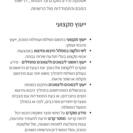
אספקת מידע מוקדם על תמחור, דרישות
המכס והתמודדות מול הרשויות.
ייעוץ מקצועי
ייעוץ מקצועי
בתחום השילוח ועמילות המכס, ייעוץ
פיננסי ועסקי.
ליווי הלקוח במסלול הייבוא והייצוא
באמצעות
אנשי מקצוע בעלי תודעת שירות גבוהה.
ייעוץ ראשוני ליבואנים וליצואנים מתחילים
- מידע
מוקדם ללקוחות אלו הופך את הצעדים הראשונים
בעולם השילוח לתהליך פשוט יותר ועם מינימום
תקלות או חוסר וודאות.
ייעוץ ליבואנים וליצואנים
ותיקים בסוגיות
ובמכשולים המתרחשים בתהליך היבוא והייצוא
הקיים בחברתם, או בעת התמודדות עם מצבים
ומוצרים ייחודיים ומורכבים, לפני או במהלך
תפעול המשלוח.
מידע מוקדם
על מיסוי מוצר וחוקיות היבוא יכול
להיות קריטי.
מסטר קרגו
יודעת להעמיד פתרונות,
עצות והמלצות לסוגיות השונות, מול שלטונות
המכס, ומול המשרדים והרשויות השונים.