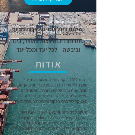
שילוח בינלאומי ועמילות מכס
פתרונות יבוא ויצוא באוויר, בים
וביבשה – לכל יעד ומכל יעד
אודות
בשנת 2012 הוקמה חברת
מסטר קרגו
ע"י דבורה
נויברג ז"ל ואלדד כהן, בזמן קצר יחסית אך עם ניסיון
מוכח שנים טרם הקמת החברה,
מסטר קרגו
מצליחה לספק את שירותיה מתוך הבנה והכרה
מעמיקה של צרכי הלקוח והתאמת השירותים אליו.
מסטר קרגו
מתמחה בענף השילוח הבינלאומי
ומספקת שירותי יבוא וייצוא באוויר, בים וביבשה –
לכל יעד, ומכל יעד. בנוסף,
מסטר קרגו
מובילה
מחלקת עמילות מכס פנים ארגונית, מלווה ומעניקה
שירותי ייעוץ ללקוחותיה.