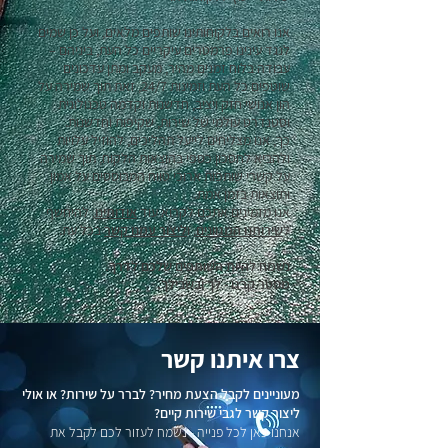
אנו רואים בלקוחותינו שותפים מלאים, ועל כן שמים
לנגד עינינו פרמטרים עיקריים כל העת, ביניהם –
עבודה בלוח זמנים מהיר, מעקב ומתן עדכונים
שוטפים כל העת וזמינות 24/7, זאת תוך שמירה על
הון אנושי חזק ויציב, חדשנות וקדמה טכנולוגית
וסטנדרט עולמי של שירות, שקיפות וחדשנות.
כך, אנו מצליחים לייעל תהליכים, להוזיל עלויות
ולהביא לחסכון כספי בהוצאות הלקוח, תוך שמירה
על קשרי שותפות ארוכי טווח המבוססים על אמון
ותוצאות בזמן אמת.
אנו מזמינים אתכם לקרוא עוד
אודותינו
, להיחשף
ל
שירותנו המגוונים
, ו
ליצור עמנו קשר
בכל עת.
נשמח להיות השותפים שלכם לדרך.
מסטר קרגו
- לך ובשבילך.
צרו איתנו קשר
מעוניינים לקבל הצעת מחיר? לברר על שירות? או אולי
ליצור קשר לגבי שירות קיים?
אנחנו כאן לכל פנייה - נשמח לעזור לכם לקבל את